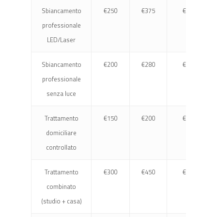
Sbiancamento
€250
€375
€600
professionale
LED/Laser
Sbiancamento
€200
€280
€400
professionale
senza luce
Trattamento
€150
€200
€400
domiciliare
controllato
Trattamento
€300
€450
€800
combinato
(studio + casa)