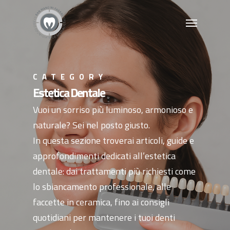
CATEGORY
Estetica Dentale
Vuoi un sorriso più luminoso, armonioso e
naturale? Sei nel posto giusto.
In questa sezione troverai articoli, guide e
approfondimenti dedicati all’estetica
dentale: dai trattamenti più richiesti come
lo sbiancamento professionale, alle
faccette in ceramica, fino ai consigli
quotidiani per mantenere i tuoi denti