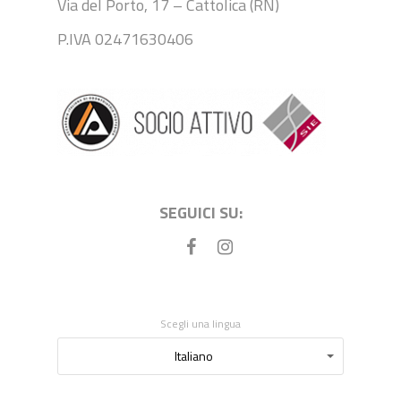
Via del Porto, 17 – Cattolica (RN)
P.IVA 02471630406
SEGUICI SU:
Scegli una lingua
Scegli
Italiano
una