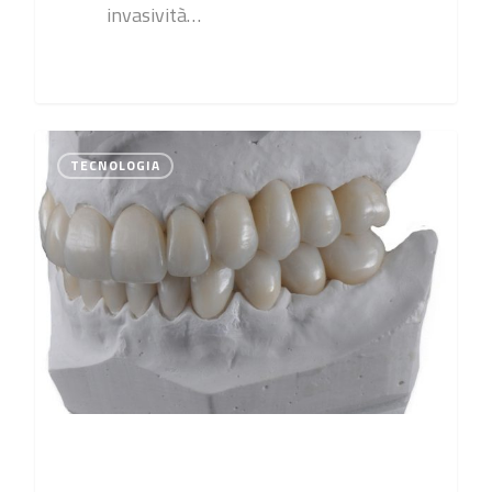
invasività…
0
TECNOLOGIA